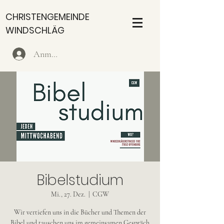
CHRISTENGEMEINDE
WINDSCHLÄG
Anmelden
Bibelstudium
Mi., 27. Dez.
  |  
CGW
Wir vertiefen uns in die Bücher und Themen der
Bibel und tauschen uns im gemeinsamen Gespräch