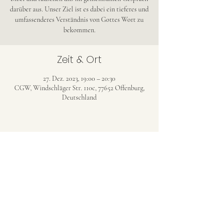
darüber aus. Unser Ziel ist es dabei ein tieferes und
umfassenderes Verständnis von Gottes Wort zu
bekommen.
Zeit & Ort
27. Dez. 2023, 19:00 – 20:30
CGW, Windschläger Str. 110c, 77652 Offenburg,
Deutschland
CHRISTENGEMEINDE WINDSCHLÄG
(CGW)
christengemeinde-windschlaeg@web.de
©2023 Christengemeinde Windschläg (Evang.
Freikirche)