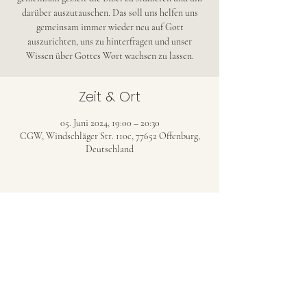
darüber auszutauschen. Das soll uns helfen uns
gemeinsam immer wieder neu auf Gott
auszurichten, uns zu hinterfragen und unser
Wissen über Gottes Wort wachsen zu lassen.
Zeit & Ort
05. Juni 2024, 19:00 – 20:30
CGW, Windschläger Str. 110c, 77652 Offenburg,
Deutschland
CHRISTENGEMEINDE WINDSCHLÄG
(CGW)
christengemeinde-windschlaeg@web.de
©2023 Christengemeinde Windschläg (Evang.