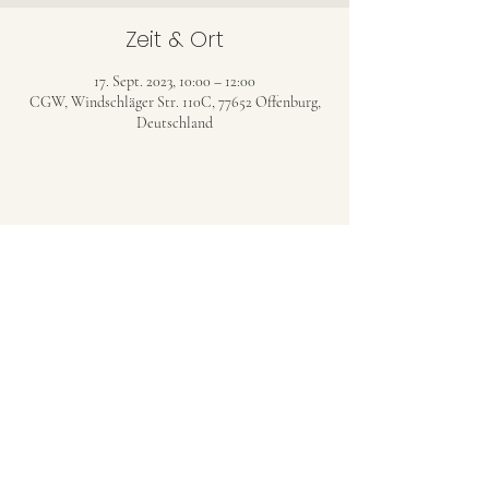
Zeit & Ort
17. Sept. 2023, 10:00 – 12:00
CGW, Windschläger Str. 110C, 77652 Offenburg,
Deutschland
CHRISTENGEMEINDE WINDSCHLÄG
(CGW)
christengemeinde-windschlaeg@web.de
©2023 Christengemeinde Windschläg (Evang.
Freikirche)
Datenschutzerklärung
AGB