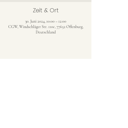
Zeit & Ort
30. Juni 2024, 10:00 – 12:00
CGW, Windschläger Str. 110c, 77652 Offenburg,
Deutschland
CHRISTENGEMEINDE WINDSCHLÄG
(CGW)
christengemeinde-windschlaeg@web.de
©2023 Christengemeinde Windschläg (Evang.
Freikirche)
Datenschutzerklärung
AGB