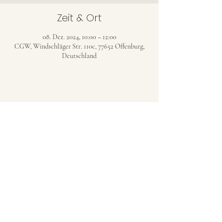
Zeit & Ort
08. Dez. 2024, 10:00 – 12:00
CGW, Windschläger Str. 110c, 77652 Offenburg,
Deutschland
CHRISTENGEMEINDE WINDSCHLÄG
(CGW)
christengemeinde-windschlaeg@web.de
©2023 Christengemeinde Windschläg (Evang.
Freikirche)
Datenschutzerklärung
AGB